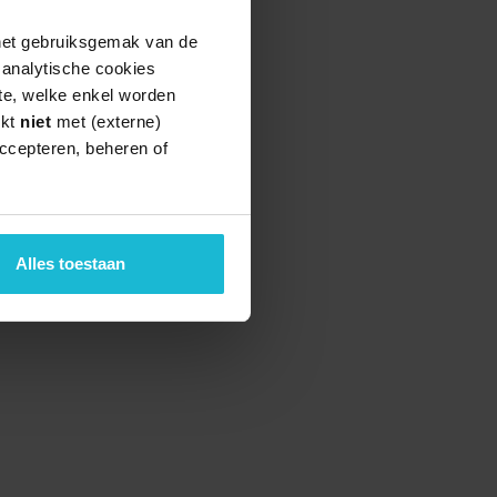
 het gebruiksgemak van de
e analytische cookies
te, welke enkel worden
rkt
niet
met (externe)
ccepteren, beheren of
Alles toestaan
teund door de