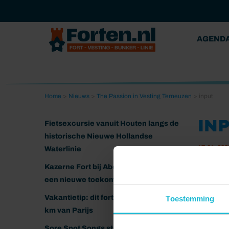
AGEND
Home
>
Nieuws
>
The Passion in Vesting Terneuzen
>
input
IN
Fietsexcursie vanuit Houten langs de
historische Nieuwe Hollandse
17-04-202
Waterlinie
Kazerne Fort bij Abcoude klaar voor
een nieuwe toekomst
Vakantietip: dit fort ligt nog geen 20
Toestemming
km van Parijs
Sore Spot Songs strijkt neer op het