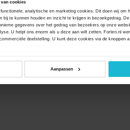
 van cookies
functionele, analytische en marketing cookies. Dit doen wij om
ken bij te kunnen houden en inzicht te krijgen in bezoekgedrag. D
nonieme gegevens over het gedrag van bezoekers op onze websi
lyse. U helpt ons enorm als u deze aan wilt zetten. Forten.nl we
commerciële doelstelling. U kunt deze cookies via de knoppen a
Aanpassen
Over ons
Doneer nu
Disclaimer
Contact
Forten.nl wordt onders