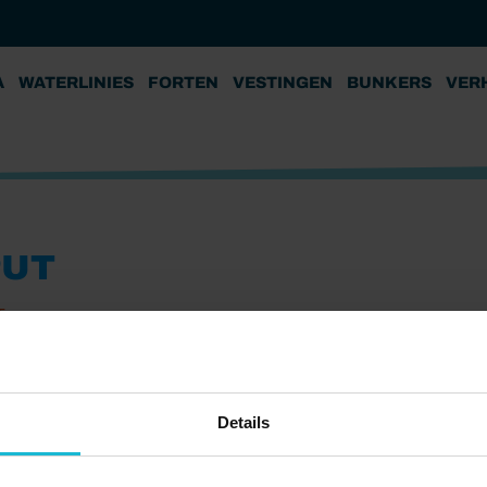
A
WATERLINIES
FORTEN
VESTINGEN
BUNKERS
VER
PUT
5
Details