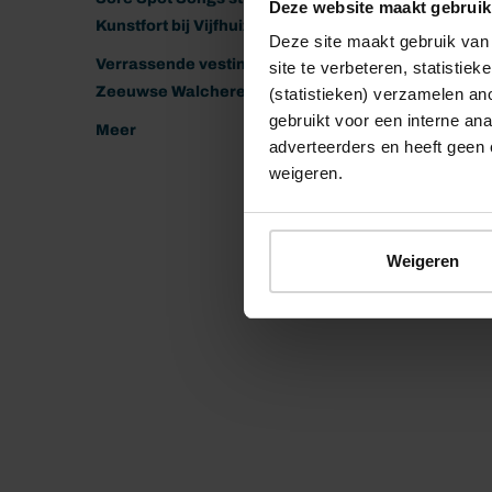
Deze website maakt gebruik
Kunstfort bij Vijfhuizen
Deze site maakt gebruik van 
Verrassende vestingen van het
site te verbeteren, statistie
Zeeuwse Walcheren
(statistieken) verzamelen a
gebruikt voor een interne ana
Meer
adverteerders en heeft geen 
weigeren.
Weigeren
© 2026 Stichting Forten Nederland