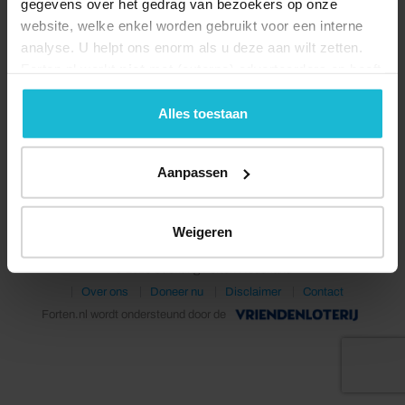
gegevens over het gedrag van bezoekers op onze
website, welke enkel worden gebruikt voor een interne
analyse. U helpt ons enorm als u deze aan wilt zetten.
Forten.nl werkt
niet
met (externe) adverteerders en heeft
geen commerciële doelstelling. U kunt deze cookies via
de knoppen accepteren, beheren of weigeren.
Alles toestaan
Deel dit
Aanpassen
Weigeren
© 2026 Stichting Forten Nederland
Over ons
Doneer nu
Disclaimer
Contact
Forten.nl wordt ondersteund door de