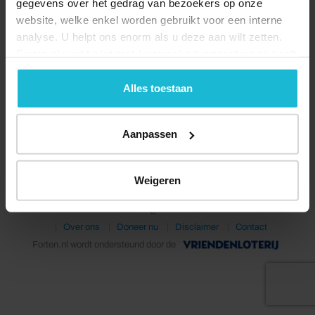
gegevens over het gedrag van bezoekers op onze
website, welke enkel worden gebruikt voor een interne
analyse. U helpt ons enorm als u deze aan wilt zetten.
Forten.nl werkt
niet
met (externe) adverteerders en heeft
geen commerciële doelstelling. U kunt deze cookies via
de knoppen accepteren, beheren of weigeren.
Alles toestaan
Deel dit
Aanpassen
Weigeren
© 2026 Stichting Forten Nederland
Over ons
Doneer nu
Disclaimer
Contact
Forten.nl wordt ondersteund door de