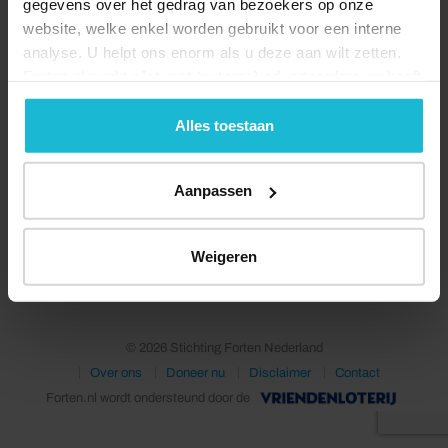
gegevens over het gedrag van bezoekers op onze
website, welke enkel worden gebruikt voor een interne
analyse. U helpt ons enorm als u deze aan wilt zetten.
Forten.nl werkt
niet
met (externe) adverteerders en heeft
geen commerciële doelstelling. U kunt deze cookies via
de knoppen accepteren, beheren of weigeren.
Alles toestaan
Aanpassen
Deel dit
Weigeren
© 2026 Stichting Forten Nederland
Over ons
Doneer nu
Disclaimer
Contact
Forten.nl wordt ondersteund door de