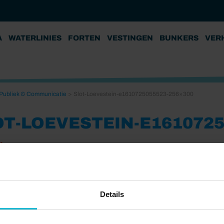
A
WATERLINIES
FORTEN
VESTINGEN
BUNKERS
VER
 Publiek & Communicatie
>
Slot-Loevestein-e1610725055523-256×300
OT-LOEVESTEIN-E1610725
21
Details