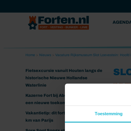
AGEND
Home
>
Nieuws
>
Vacature Rijksmuseum Slot Loevestein: Hoofd
SL
Fietsexcursie vanuit Houten langs de
historische Nieuwe Hollandse
19-01-20
Waterlinie
Kazerne Fort bij Abcoude klaar voor
een nieuwe toekomst
Vakantietip: dit fort ligt nog geen 20
Toestemming
km van Parijs
Sore Spot Songs strijkt neer op het