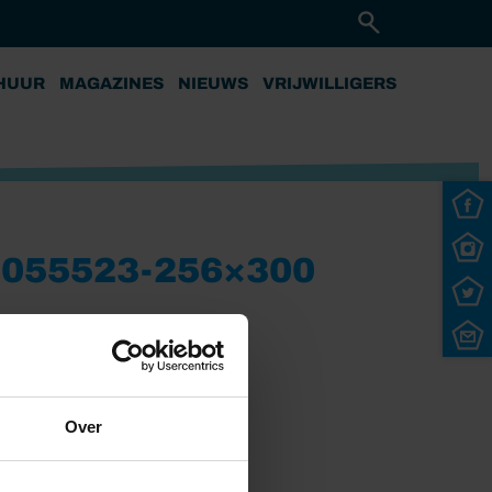
HUUR
MAGAZINES
NIEUWS
VRIJWILLIGERS
055523-256×300
Over