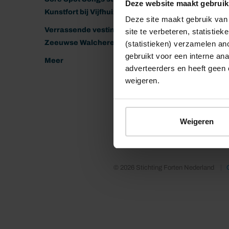
Deze website maakt gebruik
Kunstfort bij Vijfhuizen
Deze site maakt gebruik van 
Verrassende vestingen van het
site te verbeteren, statistie
Zeeuwse Walcheren
(statistieken) verzamelen a
gebruikt voor een interne ana
Meer
adverteerders en heeft geen 
weigeren.
Weigeren
© 2026 Stichting Forten Nederland