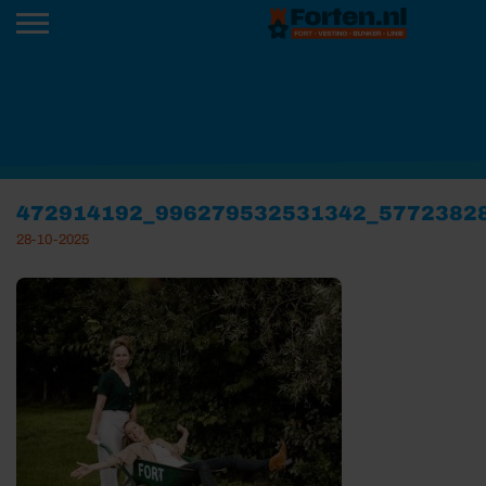
472914192_996279532531342_5772382
28-10-2025