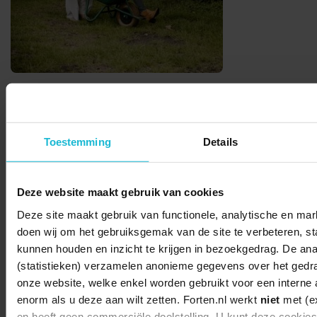
Deel dit
Toestemming
Details
Deze website maakt gebruik van cookies
© 2026 Stichting Forten Nederland
Deze site maakt gebruik van functionele, analytische en mark
Over ons
Doneer nu
Disclaimer
Contact
doen wij om het gebruiksgemak van de site te verbeteren, stat
Forten.nl wordt ondersteund door de
kunnen houden en inzicht te krijgen in bezoekgedrag. De ana
(statistieken) verzamelen anonieme gegevens over het gedr
onze website, welke enkel worden gebruikt voor een interne 
enorm als u deze aan wilt zetten. Forten.nl werkt
niet
met (ex
en heeft geen commerciële doelstelling. U kunt deze cookie