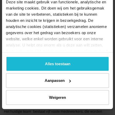
Deze site maakt gebruik van functionele, analytische en
marketing cookies. Dit doen wij om het gebruiksgemak
van de site te verbeteren, statistieken bij te kunnen
houden en inzicht te krijgen in bezoekgedrag. De
analytische cookies (statistieken) verzamelen anonieme
gegevens over het gedrag van bezoekers op onze
website, welke enkel worden gebruikt voor een interne
analyse. U helpt ons enorm als u deze aan wilt zetten.
Wat verwachten we van jou?
Wij zoeken een ondernemende leider met belangstelling voor
Forten.nl werkt
niet
met (externe) adverteerders en heeft
historie. Je herkent jezelf in het volgende profiel:
geen commerciële doelstelling. U kunt deze cookies via
de knoppen accepteren, beheren of weigeren.
Alles toestaan
Je beschikt over minimaal hbo-werk- en -denkniveau.
Je hebt aantoonbare ervaring met leidinggeven.
Je hebt ervaring in de sector toerisme, recreatie of erfgoed.
Aanpassen
Je hebt commercieel inzicht en financiële vaardigheden.
Je bent flexibel, creatief en beschikt over organisatietalent.
Je vindt het geen probleem om in de nabije omgeving van
Weigeren
Bourtange te gaan wonen of je woont daar al.
Het huidige team bestaat vijf vaste medewerkers, die worden