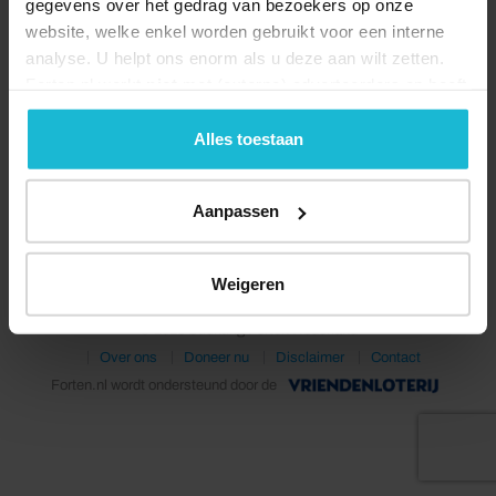
gegevens over het gedrag van bezoekers op onze
website, welke enkel worden gebruikt voor een interne
analyse. U helpt ons enorm als u deze aan wilt zetten.
Forten.nl werkt
niet
met (externe) adverteerders en heeft
geen commerciële doelstelling. U kunt deze cookies via
de knoppen accepteren, beheren of weigeren.
Alles toestaan
Deel dit
Aanpassen
Weigeren
© 2026 Stichting Forten Nederland
Over ons
Doneer nu
Disclaimer
Contact
Forten.nl wordt ondersteund door de