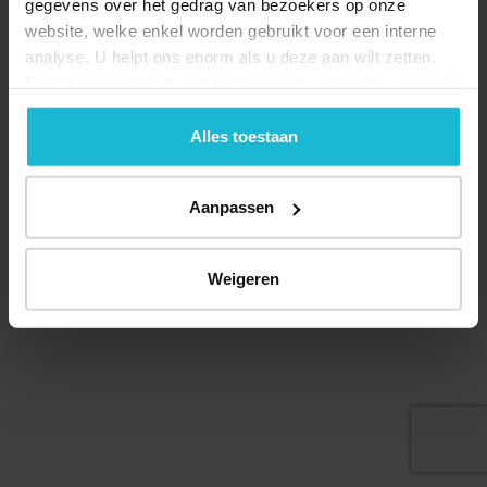
gegevens over het gedrag van bezoekers op onze
website, welke enkel worden gebruikt voor een interne
analyse. U helpt ons enorm als u deze aan wilt zetten.
Forten.nl werkt
niet
met (externe) adverteerders en heeft
geen commerciële doelstelling. U kunt deze cookies via
de knoppen accepteren, beheren of weigeren.
Alles toestaan
© 2026 Stichting Forten Nederland
Over ons
Doneer nu
Disclaimer
Contact
Aanpassen
Forten.nl wordt ondersteund door de
Weigeren