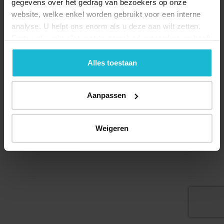
gegevens over het gedrag van bezoekers op onze
website, welke enkel worden gebruikt voor een interne
analyse. U helpt ons enorm als u deze aan wilt zetten.
Forten.nl werkt
niet
met (externe) adverteerders en heeft
geen commerciële doelstelling. U kunt deze cookies via
© 2026 Stichting Forten Nederland
de knoppen accepteren, beheren of weigeren.
Alles toestaan
Over ons
Doneer nu
Disclaimer
Contact
Forten.nl wordt ondersteund door de
Aanpassen
Weigeren