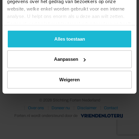
gegevens over het gedrag van bezoekers op onze
website, welke enkel worden gebruikt voor een interne
analyse. U helpt ons enorm als u deze aan wilt zetten.
Forten.nl werkt
niet
met (externe) adverteerders en heeft
geen commerciële doelstelling. U kunt deze cookies via
de knoppen accepteren, beheren of weigeren.
Alles toestaan
Aanpassen
Deel dit
Weigeren
© 2026 Stichting Forten Nederland
Over ons
Doneer nu
Disclaimer
Contact
Forten.nl wordt ondersteund door de