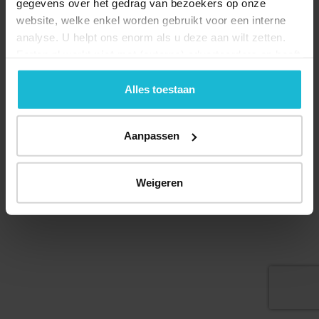
gegevens over het gedrag van bezoekers op onze
website, welke enkel worden gebruikt voor een interne
analyse. U helpt ons enorm als u deze aan wilt zetten.
Forten.nl werkt
niet
met (externe) adverteerders en heeft
Deel dit
geen commerciële doelstelling. U kunt deze cookies via
de knoppen accepteren, beheren of weigeren.
Alles toestaan
Aanpassen
© 2026 Stichting Forten Nederland
Over ons
Doneer nu
Disclaimer
Contact
Forten.nl wordt ondersteund door de
Weigeren