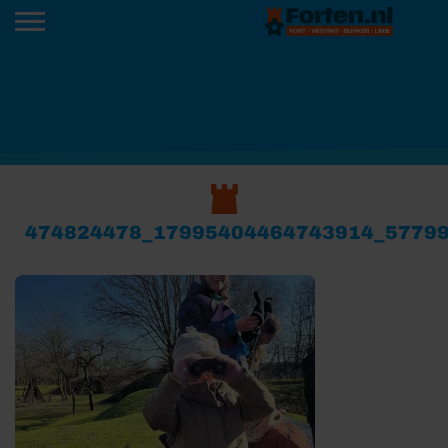
474824478_17995404464743914_5779