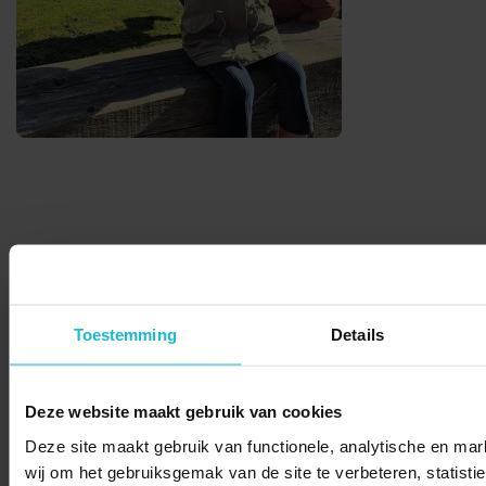
© 2026 Stichting Forten Nederland
Over ons
Doneer nu
Disclaimer
Contact
Forten.nl wordt ondersteund door de
Toestemming
Details
Deze website maakt gebruik van cookies
Deze site maakt gebruik van functionele, analytische en mar
wij om het gebruiksgemak van de site te verbeteren, statisti