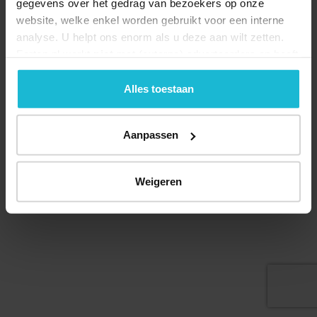
gegevens over het gedrag van bezoekers op onze
website, welke enkel worden gebruikt voor een interne
analyse. U helpt ons enorm als u deze aan wilt zetten.
Forten.nl werkt
niet
met (externe) adverteerders en heeft
geen commerciële doelstelling. U kunt deze cookies via
de knoppen accepteren, beheren of weigeren.
Alles toestaan
Aanpassen
© 2026 Stichting Forten Nederland
Over ons
Doneer nu
Disclaimer
Contact
Weigeren
Forten.nl wordt ondersteund door de