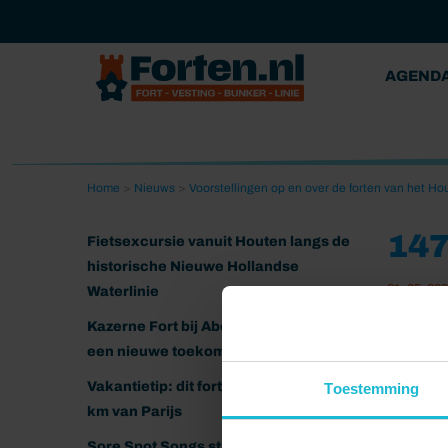
AGEND
Home
>
Nieuws
>
Voorstellingen op en over de forten van het Ho
14
Fietsexcursie vanuit Houten langs de
historische Nieuwe Hollandse
21-05-20
Waterlinie
Kazerne Fort bij Abcoude klaar voor
een nieuwe toekomst
Vakantietip: dit fort ligt nog geen 20
Toestemming
km van Parijs
Sore Spot Songs strijkt neer op het