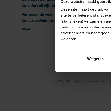
Deze website maakt gebruik
Kunstfort bij Vijfhuizen
Deze site maakt gebruik van 
Verrassende vestingen van het
site te verbeteren, statistie
Zeeuwse Walcheren
(statistieken) verzamelen a
gebruikt voor een interne ana
Meer
adverteerders en heeft geen 
weigeren.
Weigeren
© 2026 Stichting Forten Nederland