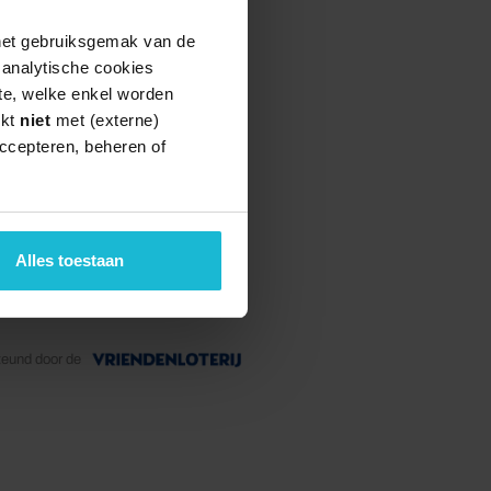
 het gebruiksgemak van de
e analytische cookies
te, welke enkel worden
rkt
niet
met (externe)
ccepteren, beheren of
Alles toestaan
teund door de