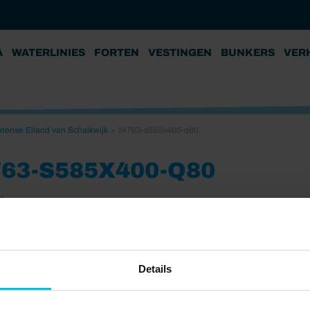
A
WATERLINIES
FORTEN
VESTINGEN
BUNKERS
VER
utense Eiland van Schalkwijk
>
14763-s585x400-q80
763-S585X400-Q80
24
Details