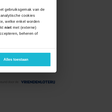
 het gebruiksgemak van de
e analytische cookies
te, welke enkel worden
rkt
niet
met (externe)
ccepteren, beheren of
Alles toestaan
teund door de