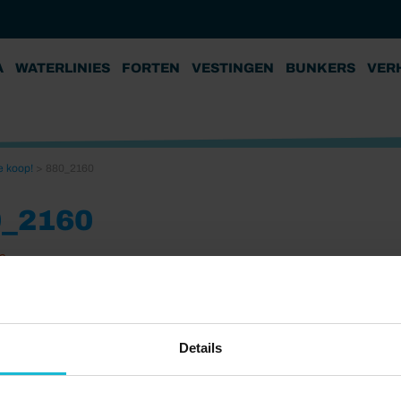
A
WATERLINIES
FORTEN
VESTINGEN
BUNKERS
VER
e koop!
>
880_2160
0_2160
2
Details