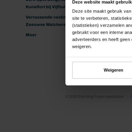
Deze website maakt gebruik
Kunstfort bij Vijfhuizen
Deze site maakt gebruik van 
Verrassende vestingen van het
site te verbeteren, statistie
Zeeuwse Walcheren
(statistieken) verzamelen a
gebruikt voor een interne ana
Meer
adverteerders en heeft geen 
weigeren.
Weigeren
© 2026 Stichting Forten Nederland