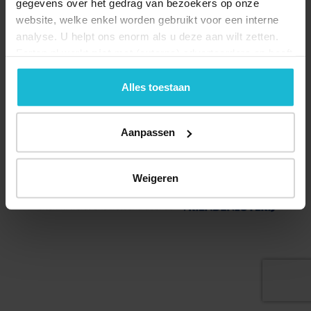
gegevens over het gedrag van bezoekers op onze
website, welke enkel worden gebruikt voor een interne
analyse. U helpt ons enorm als u deze aan wilt zetten.
Forten.nl werkt
niet
met (externe) adverteerders en heeft
geen commerciële doelstelling. U kunt deze cookies via
de knoppen accepteren, beheren of weigeren.
Alles toestaan
Deel dit
Aanpassen
© 2026 Stichting Forten Nederland
Weigeren
Over ons
Doneer nu
Disclaimer
Contact
Forten.nl wordt ondersteund door de