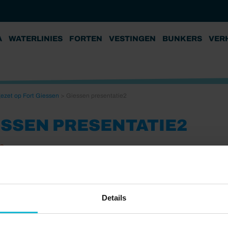
A
WATERLINIES
FORTEN
VESTINGEN
BUNKERS
VER
 gezet op Fort Giessen
>
Giessen presentatie2
ESSEN PRESENTATIE2
23
Details