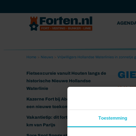
AGEND
Home
>
Nieuws
>
Vrijwilligers Hollandse Waterlinies in zonnetje
GI
Fietsexcursie vanuit Houten langs de
historische Nieuwe Hollandse
13-11-20
Waterlinie
Kazerne Fort bij Abcoude klaar voor
een nieuwe toekomst
Vakantietip: dit fort ligt nog geen 20
Toestemming
km van Parijs
Sore Spot Songs strijkt neer op het