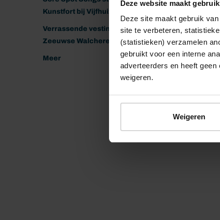
Deze website maakt gebruik
Kunstfort bij Vijfhuizen
Deze site maakt gebruik van 
Verrassende vestingen van het
site te verbeteren, statistie
Zeeuwse Walcheren
(statistieken) verzamelen a
gebruikt voor een interne ana
Meer
adverteerders en heeft geen 
weigeren.
Weigeren
© 2026 Stichting Forten Nederland