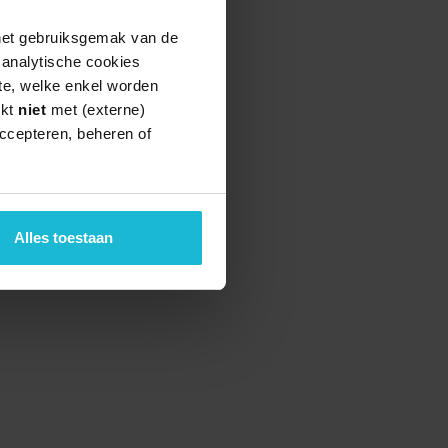
 het gebruiksgemak van de
e analytische cookies
te, welke enkel worden
rkt
niet
met (externe)
ccepteren, beheren of
Alles toestaan
teund door de