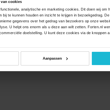
 van cookies
functionele, analytische en marketing cookies. Dit doen wij om
ken bij te kunnen houden en inzicht te krijgen in bezoekgedrag. D
nonieme gegevens over het gedrag van bezoekers op onze websi
lyse. U helpt ons enorm als u deze aan wilt zetten. Forten.nl we
commerciële doelstelling. U kunt deze cookies via de knoppen a
Aanpassen
Over ons
Doneer nu
Disclaimer
Contact
Forten.nl wordt onders