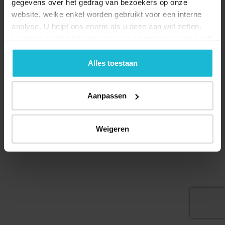
gegevens over het gedrag van bezoekers op onze
website, welke enkel worden gebruikt voor een interne
analyse. U helpt ons enorm als u deze aan wilt zetten.
Forten.nl werkt
niet
met (externe) adverteerders en heeft
Deel dit
geen commerciële doelstelling. U kunt deze cookies via
de knoppen accepteren, beheren of weigeren.
Alles toestaan
Aanpassen
© 2026 Stichting Forten Nederland
Over ons
Doneer nu
Disclaimer
Contact
Forten.nl wordt ondersteund door de
Weigeren