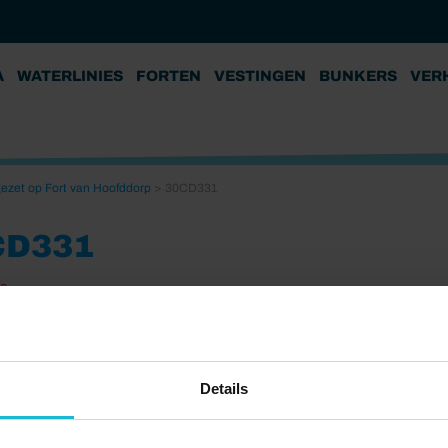
A
WATERLINIES
FORTEN
VESTINGEN
BUNKERS
VER
 gezet op Fort van Hoofddorp
>
30CD331
CD331
23
Details