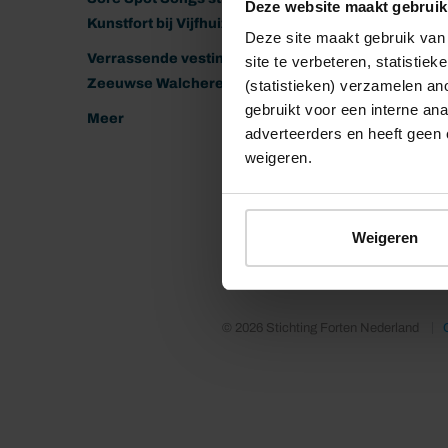
Deze website maakt gebruik
Kunstfort bij Vijfhuizen
Deze site maakt gebruik van 
Verrassende vestingen van het
site te verbeteren, statistie
Zeeuwse Walcheren
(statistieken) verzamelen a
gebruikt voor een interne ana
Meer
adverteerders en heeft geen 
weigeren.
Weigeren
© 2026 Stichting Forten Nederland