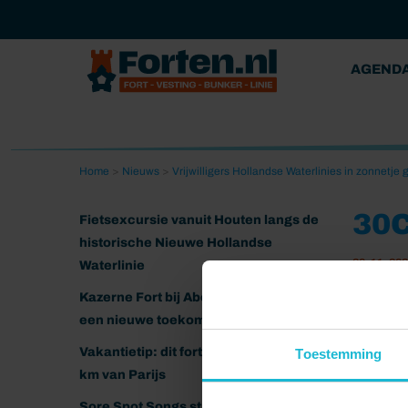
AGEND
Home
>
Nieuws
>
Vrijwilligers Hollandse Waterlinies in zonnetje
30
Fietsexcursie vanuit Houten langs de
historische Nieuwe Hollandse
30-11-20
Waterlinie
Kazerne Fort bij Abcoude klaar voor
een nieuwe toekomst
Vakantietip: dit fort ligt nog geen 20
Toestemming
km van Parijs
Sore Spot Songs strijkt neer op het