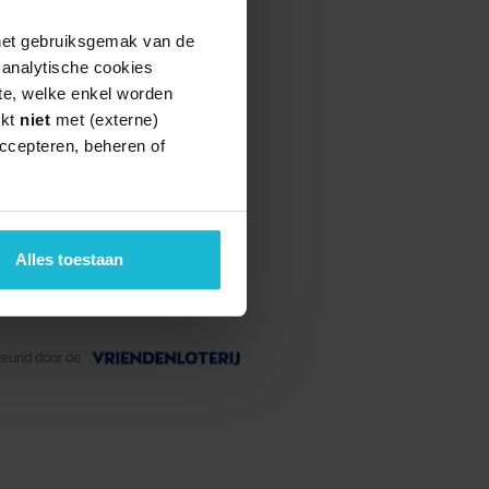
 het gebruiksgemak van de
e analytische cookies
te, welke enkel worden
rkt
niet
met (externe)
ccepteren, beheren of
Alles toestaan
teund door de