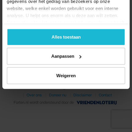
gegevens over het gedrag van bezoekers op onze
website, welke enkel worden gebruikt voor een interne
analyse. U helpt ons enorm als u deze aan wilt zetten.
Forten.nl werkt
niet
met (externe) adverteerders en heeft
geen commerciële doelstelling. U kunt deze cookies via
de knoppen accepteren, beheren of weigeren.
Alles toestaan
Deel dit
Aanpassen
Weigeren
© 2026 Stichting Forten Nederland
Over ons
Doneer nu
Disclaimer
Contact
Forten.nl wordt ondersteund door de