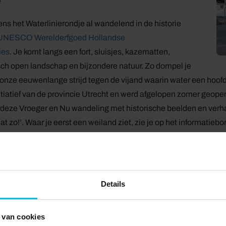
dens het Waterlinierondje al wandelend in de historie
UNESCO Werelderfgoed Hollandse
ies
. Je komt langs een fort, sluisjes, kazematten,
sch open landschap en bijzondere natuur. Zo dompel je
 onze eeuwenlange strijd tegen de vijand waarin water een hoofdr
nitiatief van de provincie Utrecht en werd afgelopen zomer geope
deze Vroeger en Nu wandeling met historische beelden en verhalen
 dat zo!’. Waar je eerst een weiland ziet, zie je op het informati
 de vijand tegen te houden. En waar je eerst een gewoon stenen h
an dat betekende dat het huis snel mocht worden afgebroken bij 
Je beleeft al wandelend de samenhang tussen elementen als sl
r de verdediging van
Details
.
 van cookies
 maakte een hele serie Vroeger en Nu-wandelingen door de dorps