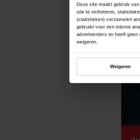
wil mens
Deze site maakt gebruik van 
site te verbeteren, statistie
zien. Je
(statistieken) verzamelen a
andere l
gebruikt voor een interne ana
een mooi
adverteerders en heeft geen 
weigeren.
Meer inf
Weigeren