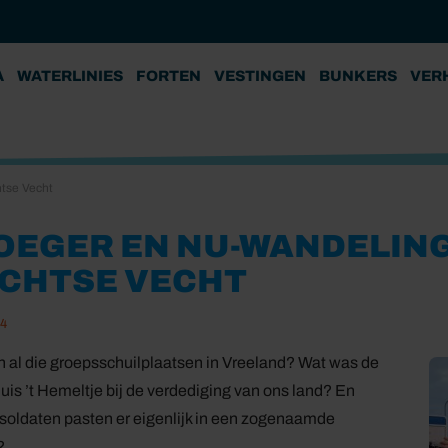
A
WATERLINIES
FORTEN
VESTINGEN
BUNKERS
VER
tse Vecht
OEGER EN NU-WANDELING
ICHTSE VECHT
24
 al die groepsschuilplaatsen in Vreeland? Wat was de
sluis ’t Hemeltje bij de verdediging van ons land? En
soldaten pasten er eigenlijk in een zogenaamde
?