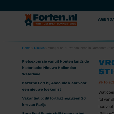
AGEND
Home
>
Nieuws
>
Vroeger en Nu-wandelingen in Gemeente Stich
VR
Fietsexcursie vanuit Houten langs de
historische Nieuwe Hollandse
ST
Waterlinie
29-10-20
Kazerne Fort bij Abcoude klaar voor
een nieuwe toekomst
Wat doen
Vakantietip: dit fort ligt nog geen 20
rol van 
km van Parijs
hoeveel 
‘Pillbox’
Sore Spot Songs strijkt neer op het