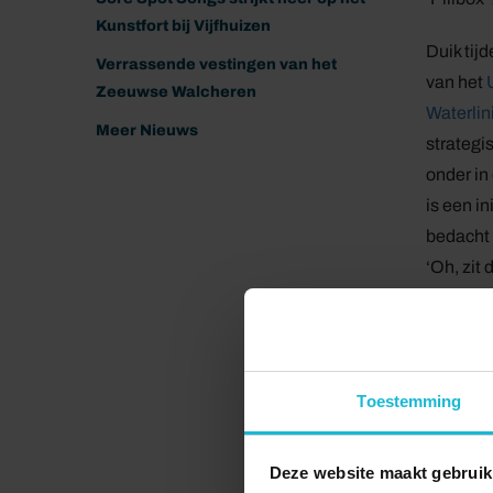
Kunstfort bij Vijfhuizen
Duik tij
Verrassende vestingen van het
van het
Zeeuwse Walcheren
Waterlin
Meer Nieuws
strategi
onder in
is een i
bedacht 
‘Oh, zit
gezet om
erop sta
houden. 
deze voo
Toestemming
ons land
Deze website maakt gebruik
Juliette