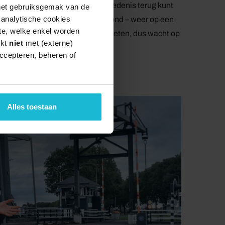
erschillende lagen van de geschiedenis terug kunt
 het gebruiksgemak van de
e analytische cookies
hiedenis, maar die ligt – in de grond – weer op een
te, welke enkel worden
rie ligt letterlijk aan/onder je voeten, dus wacht op
rkt
niet
met (externe)
ccepteren, beheren of
Alles toestaan