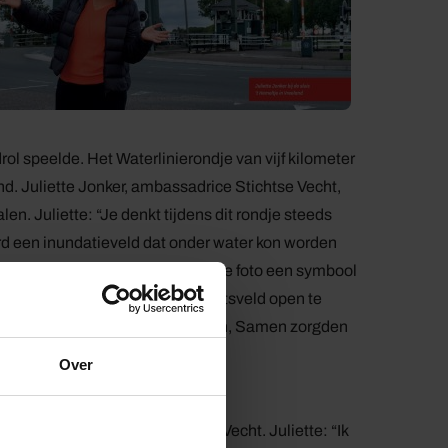
ol speelde. Het Waterlinierondje van vijf kilometer
nd. Juliette Jonker, ambassadrice Stichtse Vecht,
. Juliette: “Je denkt tijdens dit rondje steeds
ebord een inundatieveld dat onder water kon worden
uis ziet, zie je op de historische foto een symbool
oorlogsgevaar. Dit om het schootsveld open te
uisjes, inundatievelden en forten, Samen zorgden
Over
kernen van gemeente Stichtse Vecht. Juliette: “Ik