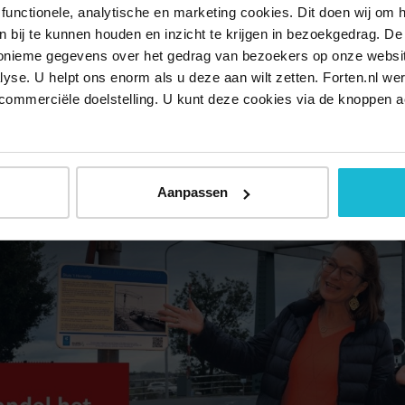
en laten ervaren hoe bijzonder deze omgeving is en hoe je de v
functionele, analytische en marketing cookies. Dit doen wij om
ken bij te kunnen houden en inzicht te krijgen in bezoekgedrag. D
 ervaart bij het Waterlinie-rondje een laag van onze militaire gesc
nonieme gegevens over het gedrag van bezoekers op onze websi
aag, namelijk op de polder Dorssewaard uit de 11e eeuw.” De histo
lyse. U helpt ons enorm als u deze aan wilt zetten. Forten.nl we
e herfstdag en trek erop uit!
commerciële doelstelling. U kunt deze cookies via de knoppen a
ormatie:
visitgooivecht.nl/nl/zien-doen/wandelen
Aanpassen