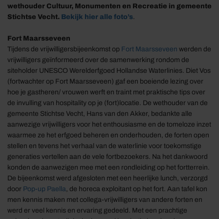
wethouder Cultuur, Monumenten en Recreatie in gemeente
Stichtse Vecht.
Bekijk hier alle foto’s
.
Fort Maarsseveen
Tijdens de vrijwilligersbijeenkomst op
Fort Maarsseveen
werden de
vrijwilligers geïnformeerd over de samenwerking rondom de
siteholder UNESCO Werelderfgoed Hollandse Waterlinies. Diet Vos
(fortwachter op Fort Maarsseveen) gaf een boeiende lezing over
hoe je gastheren/ vrouwen werft en traint met praktische tips over
de invulling van hospitality op je (fort)locatie. De wethouder van de
gemeente Stichtse Vecht, Hans van den Akker, bedankte alle
aanwezige vrijwilligers voor het enthousiasme en de tomeloze inzet
waarmee ze het erfgoed beheren en onderhouden, de forten open
stellen en tevens het verhaal van de waterlinie voor toekomstige
generaties vertellen aan de vele fortbezoekers. Na het dankwoord
konden de aanwezigen mee met een rondleiding op het fortterrein.
De bijeenkomst werd afgesloten met een heerlijke lunch, verzorgd
door
Pop-up Paella
, de horeca exploitant op het fort. Aan tafel kon
men kennis maken met collega-vrijwilligers van andere forten en
werd er veel kennis en ervaring gedeeld. Met een prachtige