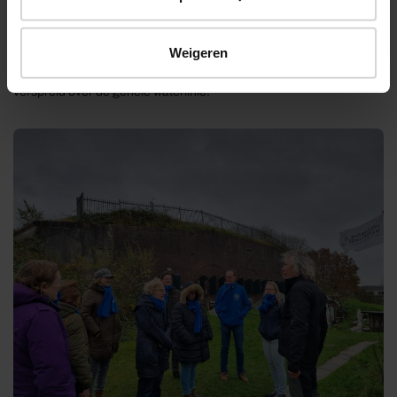
vrijwilligers zijn de gastheren/ gastvrouwen en beheerders van al
die bijzondere plekken en daarmee ambassadeurs voor de
Weigeren
Hollandse Waterlinies. De Siteholder Hollandse Waterlinies wil deze
vrijwilligers in het zonnetje zetten in vrijwilligersbijeenkomsten
verspreid over de gehele waterlinie.