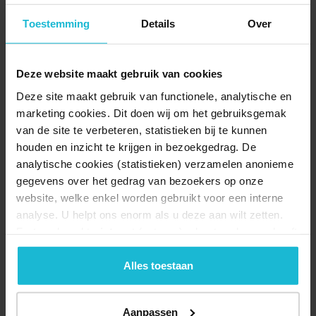
Toestemming
Details
Over
Deze website maakt gebruik van cookies
Deze site maakt gebruik van functionele, analytische en
marketing cookies. Dit doen wij om het gebruiksgemak
van de site te verbeteren, statistieken bij te kunnen
houden en inzicht te krijgen in bezoekgedrag. De
analytische cookies (statistieken) verzamelen anonieme
gegevens over het gedrag van bezoekers op onze
website, welke enkel worden gebruikt voor een interne
Drijvende kracht
analyse. U helpt ons enorm als u deze aan wilt zetten.
De vrijwilligers op de forten in de Hollandse Waterlinies zijn -zoals
Forten.nl werkt
niet
met (externe) adverteerders en heeft
bij veel organisaties- de drijvende kracht. Zij steken dagelijks tot
geen commerciële doelstelling. U kunt deze cookies via
wekelijks de handen uit de mouwen bij het groenbeheer, geven als
de knoppen accepteren, beheren of weigeren.
Alles toestaan
gids rondleidingen, bemensen het museum of zorgen voor
herstelwerkzaamheden aan bijvoorbeeld hang- en sluitwerk.
Zonder de inzet van de vrijwilligers zouden een heleboel forten niet
Aanpassen
open kunnen voor het publiek of er verwaarloost bij liggen. De