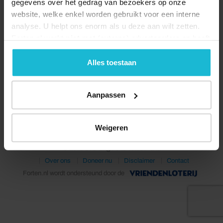
gegevens over het gedrag van bezoekers op onze
website, welke enkel worden gebruikt voor een interne
analyse. U helpt ons enorm als u deze aan wilt zetten.
Forten.nl werkt
niet
met (externe) adverteerders en heeft
geen commerciële doelstelling. U kunt deze cookies via
de knoppen accepteren, beheren of weigeren.
Alles toestaan
Deel dit
Aanpassen
Weigeren
© 2026 Stichting Forten Nederland
Over ons
Doneer nu
Disclaimer
Contact
Forten.nl wordt ondersteund door de