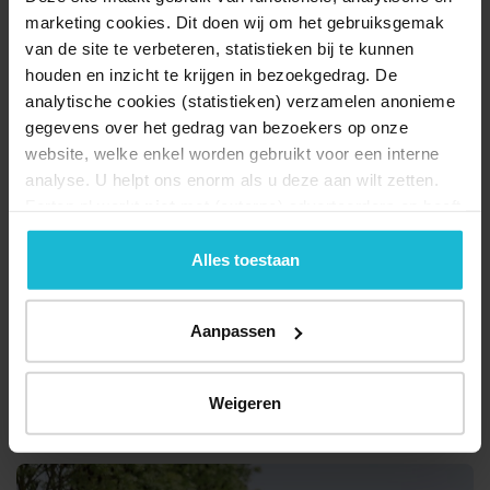
marketing cookies. Dit doen wij om het gebruiksgemak
van de site te verbeteren, statistieken bij te kunnen
houden en inzicht te krijgen in bezoekgedrag. De
analytische cookies (statistieken) verzamelen anonieme
gegevens over het gedrag van bezoekers op onze
website, welke enkel worden gebruikt voor een interne
analyse. U helpt ons enorm als u deze aan wilt zetten.
Forten.nl werkt
niet
met (externe) adverteerders en heeft
geen commerciële doelstelling. U kunt deze cookies via
de knoppen accepteren, beheren of weigeren.
Alles toestaan
Aanpassen
Weigeren