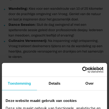
Wandeling:
Kies voor een wandelroute van 10 of 25 kilometer
door de prachtige omgeving van Vroeg. Geniet van de natuur
en laat je inspireren door het gezamenlijk doel.
Dance Session:
Sluit de dag swingend af met een
spetterende sessie geleid door professionele deejay. Iedereen
kan meedoen, ongeacht leeftijd of ervaring!
Culinaire Verwennerij:
Na inspanning volgt ontspanning.
Vroeg trakteert deelnemers tijdens en na de wandeling op een
heerlijke, gezonde versnapering en drankjes om het samenzijn
te vieren.
Toestemming
Details
Over
Deze website maakt gebruik van cookies
Deze site maakt gebruik van functionele, analytische en