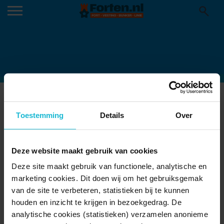
WANDELAARS BIJ BESCHILDERDE
BUNKER AAN DE DIEFDIJK-4
Toestemming
Details
Over
(WANDELNET- AD SNELDERWAAR
03-12-2021
Deze website maakt gebruik van cookies
Deze site maakt gebruik van functionele, analytische en
marketing cookies. Dit doen wij om het gebruiksgemak
van de site te verbeteren, statistieken bij te kunnen
houden en inzicht te krijgen in bezoekgedrag. De
analytische cookies (statistieken) verzamelen anonieme