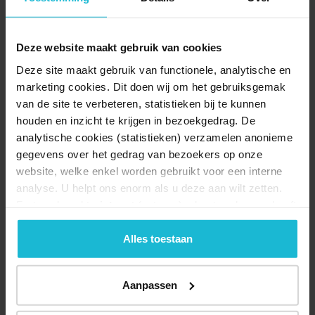
Deze website maakt gebruik van cookies
Deze site maakt gebruik van functionele, analytische en
marketing cookies. Dit doen wij om het gebruiksgemak
van de site te verbeteren, statistieken bij te kunnen
houden en inzicht te krijgen in bezoekgedrag. De
analytische cookies (statistieken) verzamelen anonieme
gegevens over het gedrag van bezoekers op onze
website, welke enkel worden gebruikt voor een interne
analyse. U helpt ons enorm als u deze aan wilt zetten.
Forten.nl werkt
niet
met (externe) adverteerders en heeft
geen commerciële doelstelling. U kunt deze cookies via
de knoppen accepteren, beheren of weigeren.
Alles toestaan
Aanpassen