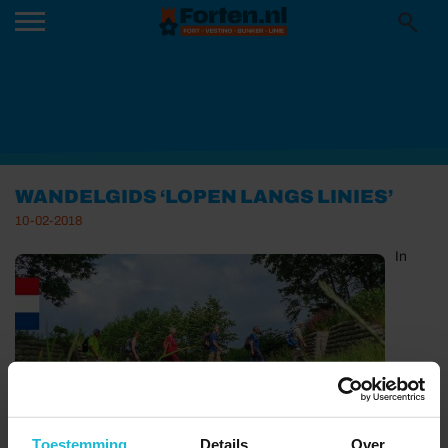
WANDELGIDS ‘LOPEN LANGS LINIES’
10-02-2018
In
Toestemming
Details
Over