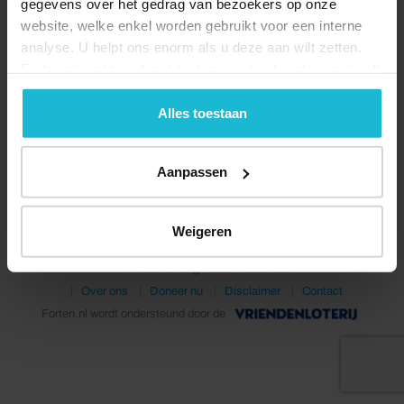
gegevens over het gedrag van bezoekers op onze
website, welke enkel worden gebruikt voor een interne
analyse. U helpt ons enorm als u deze aan wilt zetten.
Forten.nl werkt
niet
met (externe) adverteerders en heeft
geen commerciële doelstelling. U kunt deze cookies via
de knoppen accepteren, beheren of weigeren.
Alles toestaan
Deel dit
Aanpassen
Weigeren
© 2026 Stichting Forten Nederland
Over ons
Doneer nu
Disclaimer
Contact
Forten.nl wordt ondersteund door de