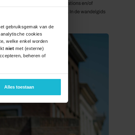
ooproutes van en naar de treinstations en/of
t ook een eigen bewegwijzering. In de wandelgids
chikbaar.
 het gebruiksgemak van de
e analytische cookies
te, welke enkel worden
rkt
niet
met (externe)
ccepteren, beheren of
Alles toestaan