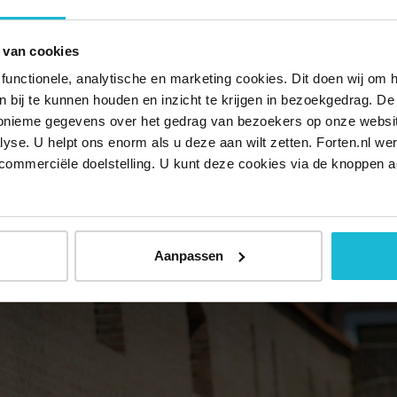
die met het openbaar vervoer bereikbaar zijn. Ook de aan- en afl
s worden beschreven. De route gebruikt knooppunten maar heef
 van cookies
ute beschreven in twee richtingen. Er is tevens een gpx-track bes
functionele, analytische en marketing cookies. Dit doen wij om
ken bij te kunnen houden en inzicht te krijgen in bezoekgedrag. D
nonieme gegevens over het gedrag van bezoekers op onze websi
lyse. U helpt ons enorm als u deze aan wilt zetten. Forten.nl we
commerciële doelstelling. U kunt deze cookies via de knoppen a
Aanpassen