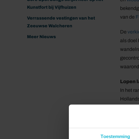
Kunstfort bij Vijfhuizen
bekendge
van de
F
Verrassende vestingen van het
Zeeuwse Walcheren
De
verk
Meer Nieuws
als doel
wandelro
gecontro
waaronde
Lopen l
In het r
Hollands
water. D
verdedig
Oude Hol
Woudrich
Toestemming