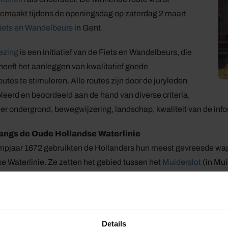
maakt tijdens de openingsdag op zaterdag 2 maart
iets en Wandelbeurs
in Gent.
iezing
is een initiatief van de Fiets en Wandelbeurs, die
 heeft het aanleggen van kwalitatief goede
utes te stimuleren. Alle routes zijn door de juryleden
leerd en beoordeeld aan de hand van diverse criteria,
r ondergrond, bewegwijzering, landschap, kwaliteit van de info
angs de Oude Hollandse Waterlinie
ampjaar 1672 gebruikten de Hollanders hun meest gevreesde wap
e Waterlinie. Ze zetten het gebied tussen het
Muiderslot
(in Mu
ankzij dit ingenieuze stelsel van rivieren, gegraven waterwegen 
en tegen de vijand. Tijdens de ruim 170 km lange wandeling langs
landse Waterlinie’ de leidraad die je door polders en langs kro
em naar Muiden loodst. De gids geeft een routebeschrijving in be
Details