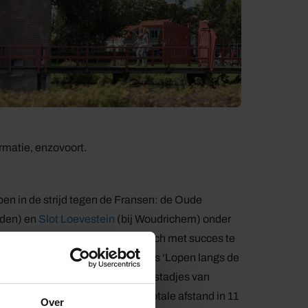
rmatie, enzovoort.
en in de strijd tegen de Fransen: de Oude
iden) en
Slot Loevestein
(bij Woudrichem) onder
en vestingen slaagden ze er in zich met succes te
 dit historisch erfgoed is de gids ‘Lopen langs de
nkelende rivieren en oude vestingstadjes van
ide richtingen en verdeelt de totale afstand in 11
Over