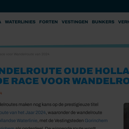
A
WATERLINIES
FORTEN
VESTINGEN
BUNKERS
VER
race voor Wandelroute van 2024
NDELROUTE OUDE HOLLA
 DE RACE VOOR WANDELRO
24
delroutes maken nog kans op de prestigieuze titel
ute van het Jaar 2024
, waaronder de wandelroute
llandse Waterlinie
, met de Vestingsteden
Gorinchem
richem
als onderdeel. De winnende route wordt