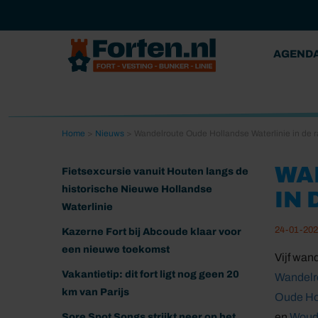
AGEND
Home
>
Nieuws
>
Wandelroute Oude Hollandse Waterlinie in de 
WA
Fietsexcursie vanuit Houten langs de
historische Nieuwe Hollandse
IN
Waterlinie
24-01-20
Kazerne Fort bij Abcoude klaar voor
een nieuwe toekomst
Vijf wan
Vakantietip: dit fort ligt nog geen 20
Wandelro
km van Parijs
Oude Ho
en
Woud
Sore Spot Songs strijkt neer op het