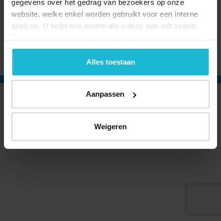
gegevens over het gedrag van bezoekers op onze
website, welke enkel worden gebruikt voor een interne
analyse. U helpt ons enorm als u deze aan wilt zetten.
Forten.nl werkt
niet
met (externe) adverteerders en heeft
© 2026 Stichting Forten Nederland
geen commerciële doelstelling. U kunt deze cookies via
Over ons
Doneer nu
Disclaimer
Contact
de knoppen accepteren, beheren of weigeren.
Alles toestaan
Forten.nl wordt ondersteund door de
Aanpassen
Weigeren