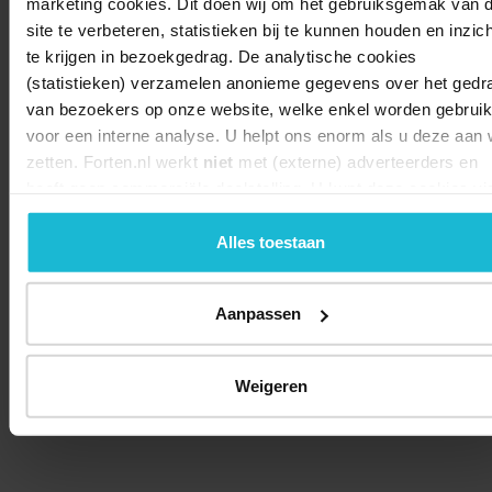
marketing cookies. Dit doen wij om het gebruiksgemak van 
site te verbeteren, statistieken bij te kunnen houden en inzich
te krijgen in bezoekgedrag. De analytische cookies
(statistieken) verzamelen anonieme gegevens over het gedr
van bezoekers op onze website, welke enkel worden gebruik
voor een interne analyse. U helpt ons enorm als u deze aan w
zetten. Forten.nl werkt
niet
met (externe) adverteerders en
heeft geen commerciële doelstelling. U kunt deze cookies vi
de knoppen accepteren, beheren of weigeren.
Alles toestaan
© 2026 Stichting Forten Nederland
Aanpassen
Over ons
Doneer nu
Disclaimer
Contact
Forten.nl wordt ondersteund door de
Weigeren