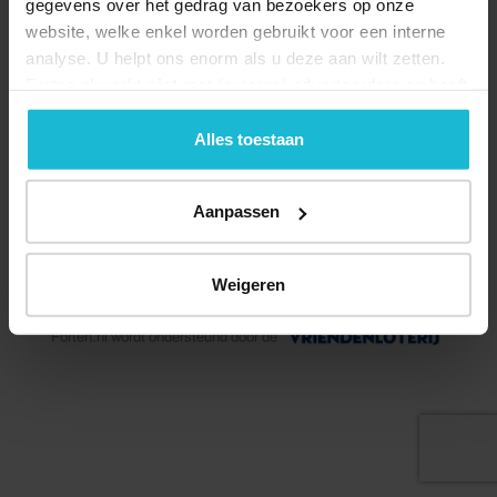
gegevens over het gedrag van bezoekers op onze
website, welke enkel worden gebruikt voor een interne
analyse. U helpt ons enorm als u deze aan wilt zetten.
Forten.nl werkt
niet
met (externe) adverteerders en heeft
geen commerciële doelstelling. U kunt deze cookies via
de knoppen accepteren, beheren of weigeren.
Alles toestaan
Aanpassen
© 2026 Stichting Forten Nederland
Weigeren
Over ons
Doneer nu
Disclaimer
Contact
Forten.nl wordt ondersteund door de