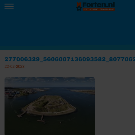
277006329_5606007136093582_807706
22-02-2023