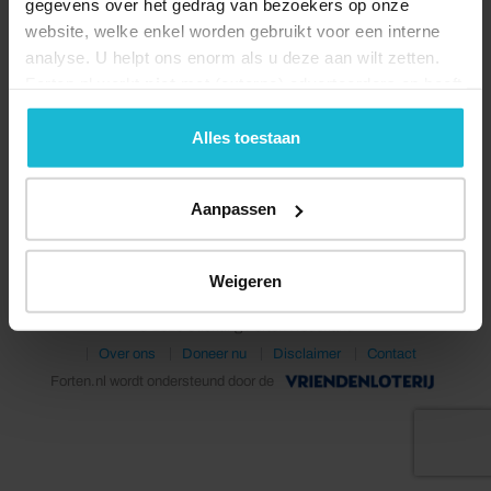
gegevens over het gedrag van bezoekers op onze
website, welke enkel worden gebruikt voor een interne
analyse. U helpt ons enorm als u deze aan wilt zetten.
Forten.nl werkt
niet
met (externe) adverteerders en heeft
geen commerciële doelstelling. U kunt deze cookies via
de knoppen accepteren, beheren of weigeren.
Alles toestaan
Deel dit
Aanpassen
Weigeren
© 2026 Stichting Forten Nederland
Over ons
Doneer nu
Disclaimer
Contact
Forten.nl wordt ondersteund door de