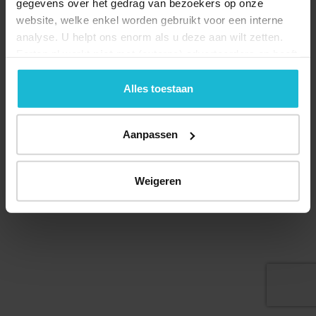
gegevens over het gedrag van bezoekers op onze
website, welke enkel worden gebruikt voor een interne
analyse. U helpt ons enorm als u deze aan wilt zetten.
Forten.nl werkt
niet
met (externe) adverteerders en heeft
geen commerciële doelstelling. U kunt deze cookies via
de knoppen accepteren, beheren of weigeren.
Alles toestaan
© 2026 Stichting Forten Nederland
Over ons
Doneer nu
Disclaimer
Contact
Aanpassen
Forten.nl wordt ondersteund door de
Weigeren