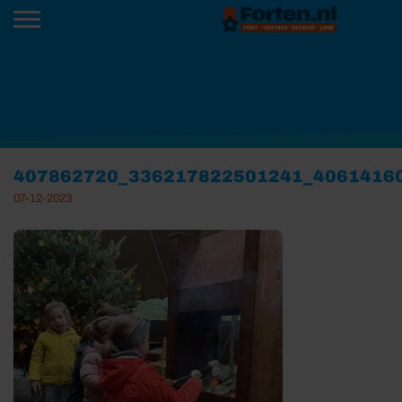
407862720_336217822501241_4061416
07-12-2023