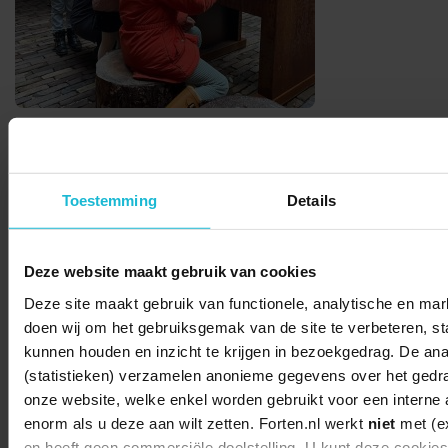
Deel dit
Toestemming
Details
Deze website maakt gebruik van cookies
© 2026 Stichting Forten Nederland
Deze site maakt gebruik van functionele, analytische en mark
Over ons
Doneer nu
Disclaimer
Contact
doen wij om het gebruiksgemak van de site te verbeteren, stat
Forten.nl wordt ondersteund door de
kunnen houden en inzicht te krijgen in bezoekgedrag. De ana
(statistieken) verzamelen anonieme gegevens over het gedr
onze website, welke enkel worden gebruikt voor een interne 
enorm als u deze aan wilt zetten. Forten.nl werkt
niet
met (ex
en heeft geen commerciële doelstelling. U kunt deze cookie