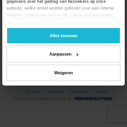
gegevens over het gedrag van bezoekers op onze
website, welke enkel worden gebruikt voor een interne
analyse. U helpt ons enorm als u deze aan wilt zetten.
Forten.nl werkt
niet
met (externe) adverteerders en heeft
geen commerciële doelstelling. U kunt deze cookies via
de knoppen accepteren, beheren of weigeren.
Alles toestaan
Deel dit
Aanpassen
Weigeren
© 2026 Stichting Forten Nederland
Over ons
Doneer nu
Disclaimer
Contact
Forten.nl wordt ondersteund door de