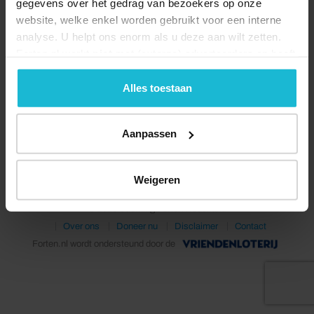
gegevens over het gedrag van bezoekers op onze
website, welke enkel worden gebruikt voor een interne
analyse. U helpt ons enorm als u deze aan wilt zetten.
Forten.nl werkt
niet
met (externe) adverteerders en heeft
geen commerciële doelstelling. U kunt deze cookies via
de knoppen accepteren, beheren of weigeren.
Alles toestaan
Deel dit
Aanpassen
Weigeren
© 2026 Stichting Forten Nederland
Over ons
Doneer nu
Disclaimer
Contact
Forten.nl wordt ondersteund door de