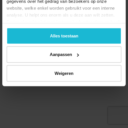
gegevens over het gedrag van bezoekers op onze
website, welke enkel worden gebruikt voor een interne
analyse. U helpt ons enorm als u deze aan wilt zetten.
Forten.nl werkt
niet
met (externe) adverteerders en heeft
geen commerciële doelstelling. U kunt deze cookies via
de knoppen accepteren, beheren of weigeren.
Alles toestaan
Aanpassen
© 2026 Stichting Forten Nederland
Over ons
Doneer nu
Disclaimer
Contact
Weigeren
Forten.nl wordt ondersteund door de