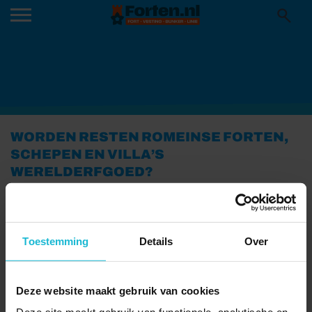
WORDEN RESTEN ROMEINSE FORTEN,
SCHEPEN EN VILLA’S
WERELDERFGOED?
22-04-2021
Toestemming
Details
Over
Deze website maakt gebruik van cookies