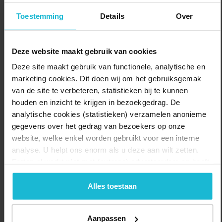
de omgeving zijn ontdekt.
Toestemming
Details
Over
Je kunt het museum bezoeken tijdens openingstijden of op
afspraak.
Deze website maakt gebruik van cookies
Zie tempelkerkmuseum.nl voor actuele informatie
Deze site maakt gebruik van functionele, analytische en
Delen:
marketing cookies. Dit doen wij om het gebruiksgemak
Bezoek de website
van de site te verbeteren, statistieken bij te kunnen
houden en inzicht te krijgen in bezoekgedrag. De
analytische cookies (statistieken) verzamelen anonieme
gegevens over het gedrag van bezoekers op onze
website, welke enkel worden gebruikt voor een interne
analyse. U helpt ons enorm als u deze aan wilt zetten.
Forten.nl werkt
niet
met (externe) adverteerders en heeft
geen commerciële doelstelling. U kunt deze cookies via
de knoppen accepteren, beheren of weigeren.
Alles toestaan
Aanpassen