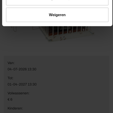
Weigeren
Van:
04-07-2026 13:30
Tot:
01-04-2027 13:30
Volwassenen:
€ 6
Kinderen: