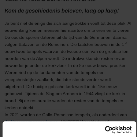
Kom de geschiedenis beleven, laag op laag!
Je bent niet de enige die zich aangetrokken voelt tot deze plek. Al
eeuwenlang komen mensen hiernaartoe om te eren en te vieren.
De oudste sporen dateren uit de tijd van de Germanen, daarna
e
volgen Bataven en de Romeinen. Die laatsten bouwen in de 1
eeuw twee tempels waarvan de tweede een van de grootste ten
noorden van de Alpen wordt. De indrukwekkende resten ervan
bewonder je onder de kerkvloer. In de 8e eeuw bouwt prediker
Werenfried op de fundamenten van de tempels een
vroegchristelijke zaalkerk, die later
steeds verder wordt
uitgebreid. De huidige gotische kerk wordt in de 15e eeuw
gebouwd. Tijdens de Slag om Arnhem in 1944 vliegt de kerk in
brand. Bij de restauratie worden de resten van de tempels en
kerken ontdekt
In 2021 worden de Gallo-Romeinse tempels, als onderdeel van
de Nedergermaanse Limes
, UNESCO Werelderfgoed.
In het museum zie je verschillende vondsten die bij de kerk of in