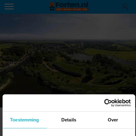
KUNST EN CULTUUR
Toestemming
Details
Over
Gewelfde ruimtes, oude kruitkamers en begroeide wallen: de forten
in de waterlinies lenen zich uitstekend voor theatervoorstellingen