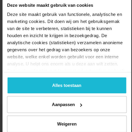
en concerten, maar ook voor tentoonstellingen en cursussen.
Deze website maakt gebruik van cookies
Binnen tussen de dikke muren of heerlijk in de buitenlucht.
Deze site maakt gebruik van functionele, analytische en
marketing cookies. Dit doen wij om het gebruiksgemak
Laat u verrassen door het grote aanbod aan culturele
van de site te verbeteren, statistieken bij te kunnen
evenementen. Zo zijn er exposities die de historie van een fort
houden en inzicht te krijgen in bezoekgedrag. De
vertellen, maar u kunt ook genieten van een hedendaagse
analytische cookies (statistieken) verzamelen anonieme
kunstexpositie of zelf aan de slag door een fotografie-, schilder- of
beeldhouwworkshop te volgen. En dat allemaal in een unieke en
gegevens over het gedrag van bezoekers op onze
sfeervolle omgeving!
website, welke enkel worden gebruikt voor een interne
analyse. U helpt ons enorm als u deze aan wilt zetten.
Delen:
Forten.nl werkt
niet
met (externe) adverteerders en heeft
Bekijk activiteiten
geen commerciële doelstelling. U kunt deze cookies via
de knoppen accepteren, beheren of weigeren.
Alles toestaan
Aanpassen
ALLE CATEGORIEËN
Weigeren