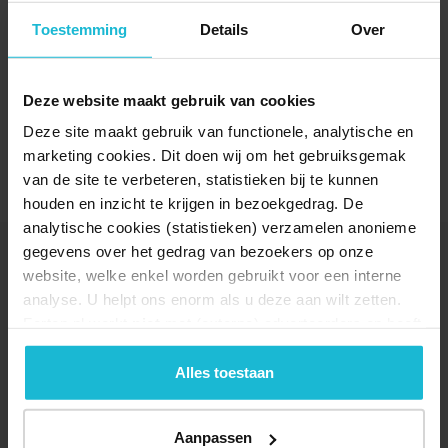
Toestemming
Details
Over
Deze website maakt gebruik van cookies
Deze site maakt gebruik van functionele, analytische en
marketing cookies. Dit doen wij om het gebruiksgemak
van de site te verbeteren, statistieken bij te kunnen
houden en inzicht te krijgen in bezoekgedrag. De
analytische cookies (statistieken) verzamelen anonieme
gegevens over het gedrag van bezoekers op onze
ACTIVITEITEN BIJ
website, welke enkel worden gebruikt voor een interne
DOORGEZAAGDE BUNKER
analyse. U helpt ons enorm als u deze aan wilt zetten.
Forten.nl werkt
niet
met (externe) adverteerders en heeft
geen commerciële doelstelling. U kunt deze cookies via
de knoppen accepteren, beheren of weigeren.
Alles toestaan
Aanpassen