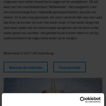
ongeveer een meter breed los te zagen en te verwijderen. Dit als
deel van het overheidsproject “Molenkade”. Het zaagwerk (met
een diamantzaag door metersdik gewapend beton) duurde vier
weken. Er is een trap gemaakt; die voert vanaf de dijk naar een pad
dat door de bunker tot over het water loopt. In het water langs het
pad staan palen die de waterhoogte aangeven als het land onder
water gezet zou worden. Het gebied bij de bunker dient nu om bij
wateroverlast in de regio extra water op te vangen.
Molenkade 5 4107 LM Culemborg
Bezoek de website
Toon locatie