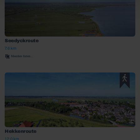
Seedyckroute
7.6 km
Meerdere forten...
Hekkenroute
12.0 km