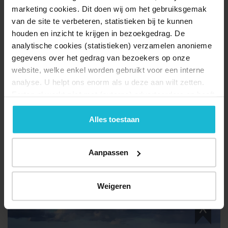
marketing cookies. Dit doen wij om het gebruiksgemak
53.0 km
van de site te verbeteren, statistieken bij te kunnen
Meerdere forten...
houden en inzicht te krijgen in bezoekgedrag. De
analytische cookies (statistieken) verzamelen anonieme
gegevens over het gedrag van bezoekers op onze
website, welke enkel worden gebruikt voor een interne
analyse. U helpt ons enorm als u deze aan wilt zetten.
Forten.nl werkt
niet
met (externe) adverteerders en heeft
geen commerciële doelstelling. U kunt deze cookies via
de knoppen accepteren, beheren of weigeren.
Alles toestaan
Waterliniepad etappe 01
Aanpassen
18.4 km
Meerdere forten...
Weigeren