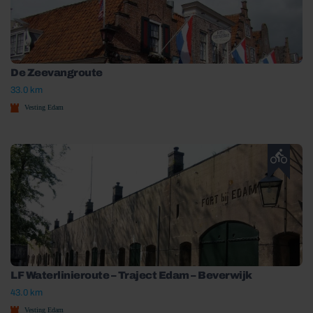
De Zeevangroute
33.0 km
Vesting Edam
LF Waterlinieroute – Traject Edam – Beverwijk
43.0 km
Vesting Edam