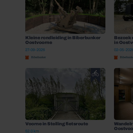
Kleine rondleiding in Biberbunker
Bezoek 
Oostvoorne
in Oost
27-09-2026
02-05-2026
Biberbunker
Biberbunk
Voorne in Stelling fietsroute
Wandelr
Oostvoo
52.0 km