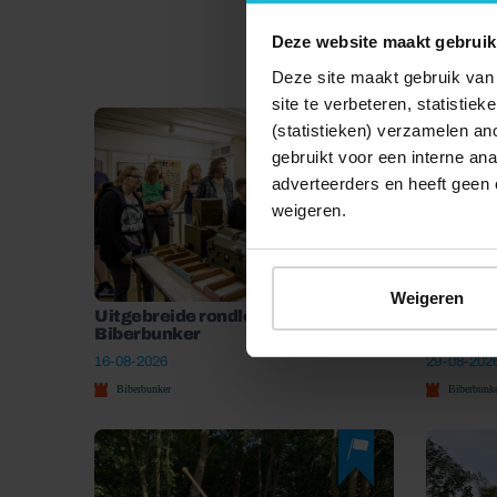
Deze website maakt gebruik
Deze site maakt gebruik van 
site te verbeteren, statistie
(statistieken) verzamelen a
gebruikt voor een interne ana
adverteerders en heeft geen 
weigeren.
Weigeren
Uitgebreide rondleiding door de
Kleine r
Biberbunker
Biberbu
16-08-2026
29-08-202
Biberbunker
Biberbunk