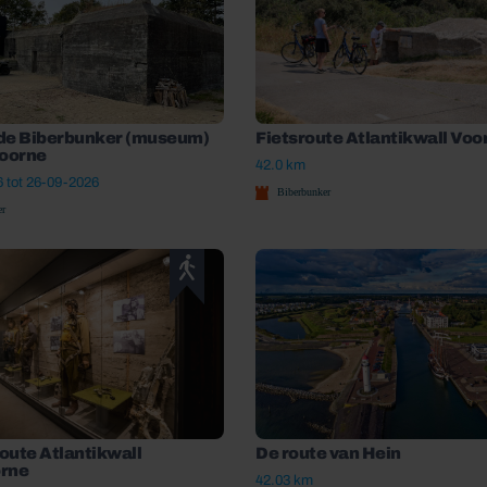
de Biberbunker (museum)
Fietsroute Atlantikwall Voo
voorne
42.0 km
 tot 26-09-2026
Biberbunker
er
oute Atlantikwall
De route van Hein
rne
42.03 km