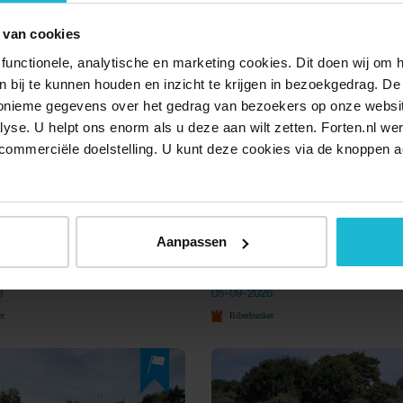
 van cookies
ACTIVITEITEN BIJ BIBERBUNKE
functionele, analytische en marketing cookies. Dit doen wij om
ken bij te kunnen houden en inzicht te krijgen in bezoekgedrag. D
nonieme gegevens over het gedrag van bezoekers op onze websi
lyse. U helpt ons enorm als u deze aan wilt zetten. Forten.nl we
commerciële doelstelling. U kunt deze cookies via de knoppen a
Aanpassen
ondleiding door de
Kleine rondleiding in Biber
nker
Oostvoorne
6
05-09-2026
er
Biberbunker