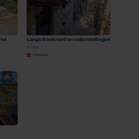
rne
Langs Boulevard en radarstellingen
8.0 km
Biberbunker