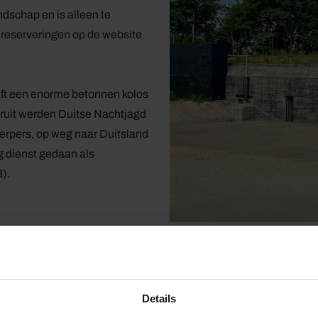
dschap en is alleen te
 reserveringen op de website
eft een enorme betonnen kolos
ieruit werden Duitse Nachtjagd
rpers, op weg naar Duitsland
g dienst gedaan als
).
Delen:
Details