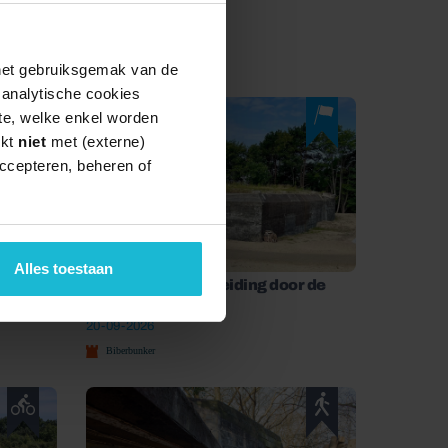
R
 het gebruiksgemak van de
e analytische cookies
te, welke enkel worden
rkt
niet
met (externe)
ccepteren, beheren of
Alles toestaan
bunker
Uitgebreide rondleiding door de
Biberbunker
20-09-2026
Biberbunker