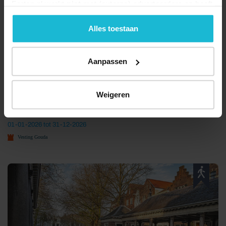
Forten.nl werkt
niet
met (externe) adverteerders en heeft
geen commerciële doelstelling. U kunt deze cookies via
de knoppen accepteren, beheren of weigeren.
Alles toestaan
Aanpassen
Weigeren
Museumhaven Gouda wandeling
01-01-2026 tot 31-12-2026
Vesting Gouda