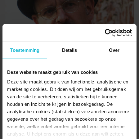
StoryTrail Theaterwandeling Gouda
22-09-2026
Vesting Gouda
Toestemming
Details
Over
Deze website maakt gebruik van cookies
Deze site maakt gebruik van functionele, analytische en
marketing cookies. Dit doen wij om het gebruiksgemak
van de site te verbeteren, statistieken bij te kunnen
houden en inzicht te krijgen in bezoekgedrag. De
analytische cookies (statistieken) verzamelen anonieme
StoryTrail Theaterwandeling Gouda
gegevens over het gedrag van bezoekers op onze
25-10-2026
website, welke enkel worden gebruikt voor een interne
analyse. U helpt ons enorm als u deze aan wilt zetten.
Vesting Gouda