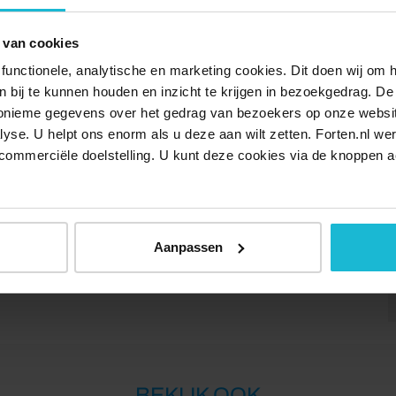
t een gids. Samen daal je af naar de archeologische
 van cookies
door de overblijfselen van eeuwen Utrechtse geschiedenis:
functionele, analytische en marketing cookies. Dit doen wij om
Ga je mee?
ken bij te kunnen houden en inzicht te krijgen in bezoekgedrag. D
nonieme gegevens over het gedrag van bezoekers op onze websi
Delen:
lyse. U helpt ons enorm als u deze aan wilt zetten. Forten.nl we
commerciële doelstelling. U kunt deze cookies via de knoppen a
Aanpassen
BEKIJK OOK