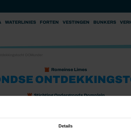
A
WATERLINIES
FORTEN
VESTINGEN
BUNKERS
VER
ntdekkingstocht DOMunder
Romeinse Limes
ONDSE ONTDEKKINGS
Stichting Ondergronds Domplein
 in Utrecht voor jong en oud. De ondergrondse
 van Utrecht van dichtbij beleven. Pak de slimme zaklamp
Details
 verborgen onder het Domplein.