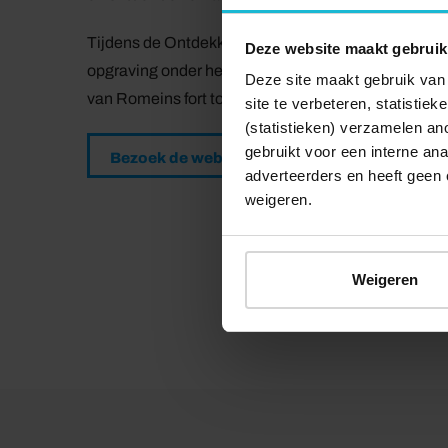
Tijdens de Ontdekkingstocht ga je altijd op pad me
Deze website maakt gebruik
opgraving onder het Domplein en loop je letterlijk 
Deze site maakt gebruik van 
van Romeins fort tot middeleeuwse bouwwerken. 
site te verbeteren, statistie
(statistieken) verzamelen a
gebruikt voor een interne ana
Bezoek de website
adverteerders en heeft geen 
weigeren.
Weigeren