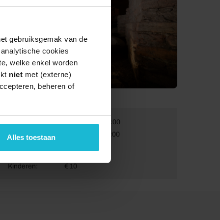
 het gebruiksgemak van de
e analytische cookies
te, welke enkel worden
rkt
niet
met (externe)
ccepteren, beheren of
Van:
01-01-2026 10:00
Tot:
31-12-2027 17:00
Alles toestaan
Volwassenen:
€ 14,50
Kinderen:
€ 10