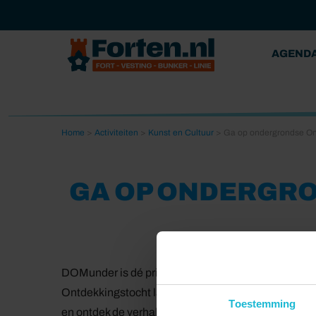
AGEND
Home
>
Activiteiten
>
Kunst en Cultuur
>
Ga op ondergrondse O
GA OP ONDERGR
DOMunder is dé prijswinnende historische attractie
Ontdekkingstocht laat je de lagen van het verleden
Toestemming
en ontdek de verhalen en archeologische schatten