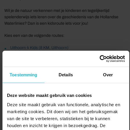
Wil je de natuur verkennen met je kinderen en tegelijkertijd
spelenderwijs iets leren over de geschiedenis van de Hollandse
Waterlinies? Dan is een kidsroute iets voor jou!
Kies een van de volgende routes:
Uithoorn 4 Kids (8 KM, Uithoorn)
Gageltocht (4 KM, Utrecht)
Bunkerpad (3,2 KM, Bunnik)
Spionnenroute (1,5 KM, Houten)
Onderwaterpad Kids (7 KM, Schalkwijk)
Toestemming
Details
Over
Beleefroute Werk aan de Groeneweg (2 KM, Schalkwijk)
Delen:
Deze website maakt gebruik van cookies
Bezoek de website
Deze site maakt gebruik van functionele, analytische en
marketing cookies. Dit doen wij om het gebruiksgemak
van de site te verbeteren, statistieken bij te kunnen
houden en inzicht te krijgen in bezoekgedrag. De