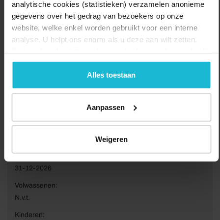
analytische cookies (statistieken) verzamelen anonieme
gegevens over het gedrag van bezoekers op onze
website, welke enkel worden gebruikt voor een interne
analyse. U helpt ons enorm als u deze aan wilt zetten.
Forten.nl werkt
niet
met (externe) adverteerders en heeft
geen commerciële doelstelling. U kunt deze cookies via
de knoppen accepteren, beheren of weigeren.
Alles toestaan
Aanpassen
Van:
Weigeren
01-01-2026
Tot:
31-12-2026
Volwassenen:
N.v.t.
Kinderen: