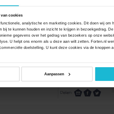
 van een gids mogelijk. Onze gidsen staan voor je klaar
 van cookies
De rondleidingen zijn gratis. Klik hier om je aan te melden.
functionele, analytische en marketing cookies. Dit doen wij om
ken bij te kunnen houden en inzicht te krijgen in bezoekgedrag. D
nonieme gegevens over het gedrag van bezoekers op onze websi
lyse. U helpt ons enorm als u deze aan wilt zetten. Forten.nl we
ig. Zij geven graag meer uitleg over hun activiteiten.
commerciële doelstelling. U kunt deze cookies via de knoppen a
i? Ook daarvoor ben je welkom op Fort Buitensluis. Bij de
inken en soms wat lekkers er bij kan bestellen. Zoals
Aanpassen
ngen.
Delen: