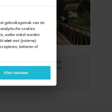
 het gebruiksgemak van de
e analytische cookies
te, welke enkel worden
rkt
niet
met (externe)
ccepteren, beheren of
Van:
08-08-2026 12:00
Tot:
09-08-2026 16:00
Alles toestaan
Volwassenen:
Gratis
Kinderen:
Gratis