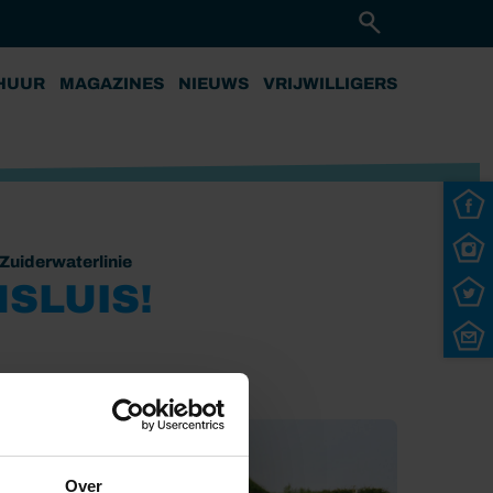
HUUR
MAGAZINES
NIEUWS
VRIJWILLIGERS
Zuiderwaterlinie
NSLUIS!
Over