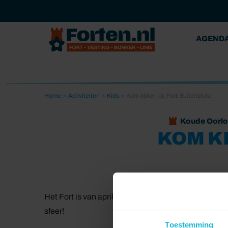
AGEND
Home
>
Activiteiten
>
Kids
>
Kom kijken bij Fort Buitensluis!
Koude Oorlo
KOM KI
Het Fort is van april tot en met oktober regelmatig 
sfeer!
Toestemming