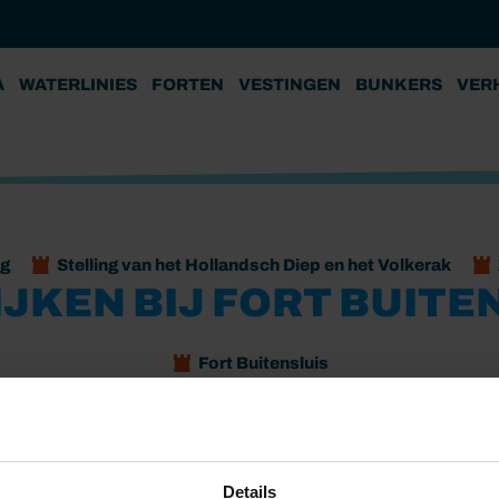
A
WATERLINIES
FORTEN
VESTINGEN
BUNKERS
VER
g
Stelling van het Hollandsch Diep en het Volkerak
JKEN BIJ FORT BUITE
Fort Buitensluis
open voor publiek. Toegang is gratis. Kom langs en proef de
Details