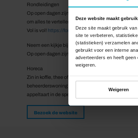
Rondleidingen
Op open dagen zijn rondleidingen onder begeleiding
Deze website maakt gebruik
om alles te vertellen over de historie van het
/
fort. 
Deze site maakt gebruik van 
Vol is vol!
https://fortbuitensluis.nl/zien-doen/
site te verbeteren, statistie
(statistieken) verzamelen a
Neem een kijkje bij de Zendamateurs
gebruikt voor een interne ana
Op open dagen zijn de zendamateurs meestal aanwez
adverteerders en heeft geen 
weigeren.
Horeca
Zin in koffie, thee of fris met appeltaart of een tost
beheerderswoning is een terrasje waar je wat kan dr
Weigeren
appeltaart in de speciale weekenden met rondleidi
Bezoek de website