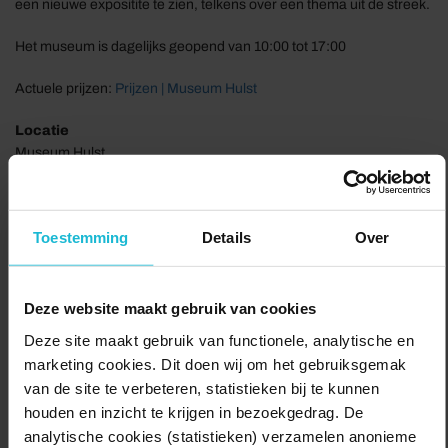
een nieuwe expositite te zien, telkens over een thema uit de streek.
Het museum is dagelijks geopend van 10:00 tot 17:00
Actuele prijzen:
Prijzen | Museum Hulst
Locatie
Museum Hulst
Steenstraat 37
4561 AR Hulst
Toestemming
Details
Over
Delen:
Bezoek de website
Deze website maakt gebruik van cookies
Deze site maakt gebruik van functionele, analytische en
marketing cookies. Dit doen wij om het gebruiksgemak
van de site te verbeteren, statistieken bij te kunnen
houden en inzicht te krijgen in bezoekgedrag. De
analytische cookies (statistieken) verzamelen anonieme