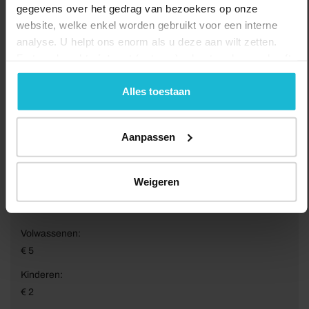
gegevens over het gedrag van bezoekers op onze
website, welke enkel worden gebruikt voor een interne
analyse. U helpt ons enorm als u deze aan wilt zetten.
Forten.nl werkt
niet
met (externe) adverteerders en heeft
geen commerciële doelstelling. U kunt deze cookies via
de knoppen accepteren, beheren of weigeren.
Alles toestaan
Aanpassen
Van:
01-01-2026 10:00
Weigeren
Tot:
31-12-2026 17:00
Volwassenen:
€ 5
Kinderen:
€ 2